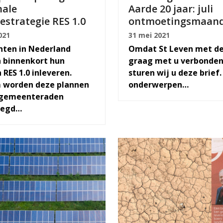
nale
Aarde 20 jaar: juli
estrategie RES 1.0
ontmoetingsmaand
021
31 mei 2021
ten in Nederland
Omdat St Leven met de
 binnenkort hun
graag met u verbonden 
 RES 1.0 inleveren.
sturen wij u deze brief
 worden deze plannen
onderwerpen…
 gemeenteraden
legd…