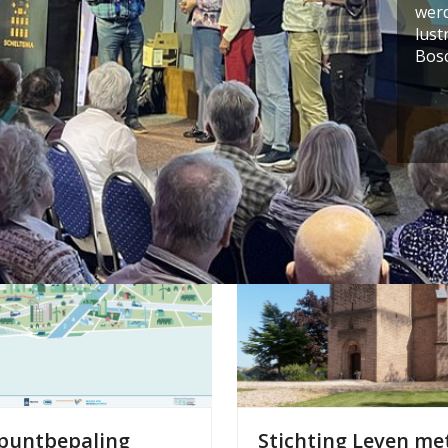
werd
lus
Bosc
puntbepaling
Stichting Leven me