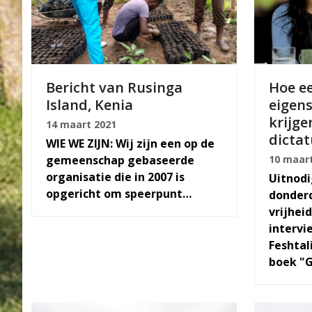
Bericht van Rusinga
Hoe ee
Island, Kenia
eigen
krijge
14 maart 2021
dicta
WIE WE ZIJN: Wij zijn een op de
gemeenschap gebaseerde
10 maart
organisatie die in 2007 is
Uitnodi
opgericht om speerpunt…
donderd
vrijhei
intervi
Feshtali
boek "