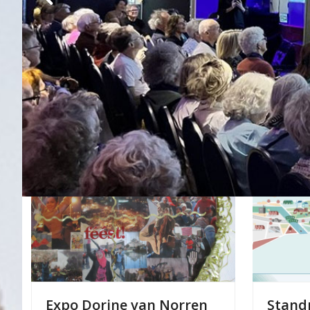
Expo Dorine van Norren
Stand