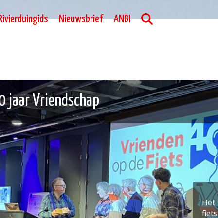
Rivierduingids
Nieuwsbrief
ANBI
40 jaar Vriendschap
Het 
fiet