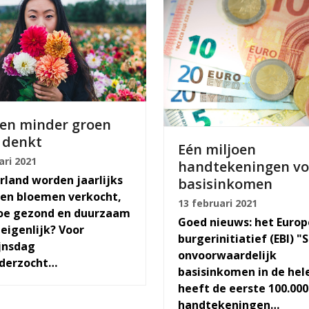
en minder groen
 denkt
Eén miljoen
ari 2021
handtekeningen vo
rland worden jaarlijks
basisinkomen
en bloemen verkocht,
13 februari 2021
oe gezond en duurzaam
Goed nieuws: het Europ
 eigenlijk? Voor
burgerinitiatief (EBI) "
jnsdag
onvoorwaardelijk
nderzocht…
basisinkomen in de hel
heeft de eerste 100.000
handtekeningen…