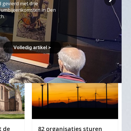
 gevierd met drie
trumbijeenkomsten in Den
h.
Volledig artikel >
t de
82 organisaties sturen