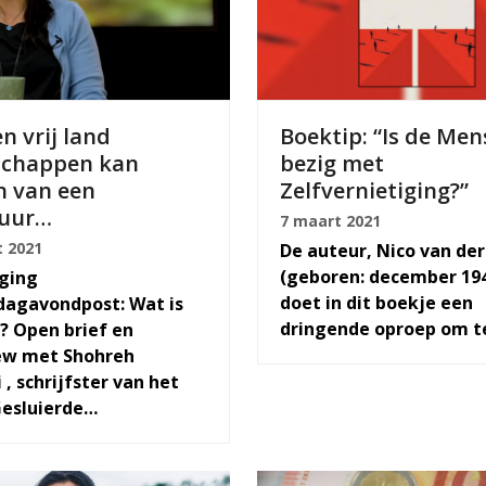
n vrij land
Boektip: “Is de Men
schappen kan
bezig met
n van een
Zelfvernietiging?”
tuur…
7 maart 2021
 2021
De auteur, Nico van der
(geboren: december 194
ging
doet in dit boekje een
agavondpost: Wat is
dringende oproep om 
d? Open brief en
ew met Shohreh
 , schrijfster van het
Gesluierde…