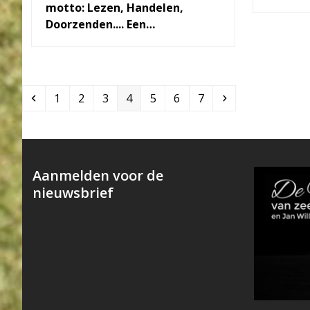
motto: Lezen, Handelen,
Doorzenden.... Een…
Previous
Page
Page
Page
Page
Page
Page
Page
Next
1
2
3
4
5
6
7
Aanmelden voor de
nieuwsbrief