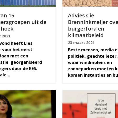
van 15
Advies Cie
ersgroepen uit de
Brenninkmeijer ove
rhoek
burgerfora en
klimaatbeleid
 2021
23 maart 2021
vond heeft Lies
r voor het eerst
Beste mensen, media e
aan met een
politiek, geachte lezer
ssie georganiseerd
waar windmolens en
rgers door de RES.
zonneparken moeten 
nale…
komen instanties en b