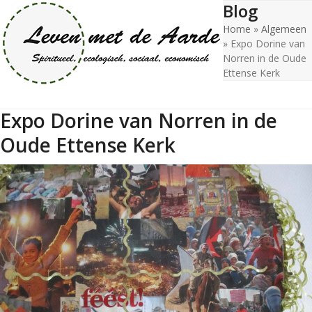
Blog
Open
Close
Skip
to
Home
»
Algemeen
mobile
mobile
content
»
Expo Dorine van
menu
menu
Norren in de Oude
Ettense Kerk
Expo Dorine van Norren in de
Oude Ettense Kerk