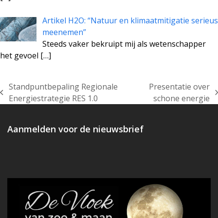
Artikel H2O: “Natuur en klimaatmitigatie serieus
meenemen”
Steeds vaker bekruipt mij als wetenschapper
het gevoel
[…]
Standpuntbepaling Regionale
Presentatie over
previous
next
Energiestrategie RES 1.0
schone energie
post:
post:
Aanmelden voor de nieuwsbrief