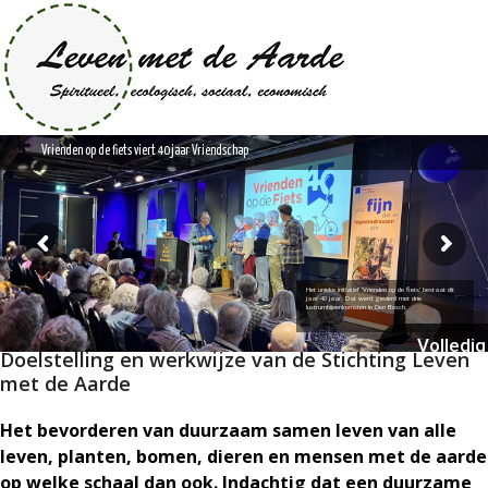
Open
Close
Skip
to
mobile
mobile
content
menu
menu
Vrienden op de fiets viert 40 jaar Vriendschap
Welkom op de website van Stichting
Leven met de Aarde.
Het unieke initiatief 'Vrienden op de fiets' bestaat dit
jaar 40 jaar. Dat werd gevierd met drie
lustrumbijeenkomsten in Den Bosch.
Volledig 
Doelstelling en werkwijze van de Stichting Leven
met de Aarde
Het bevorderen van duurzaam samen leven van alle
leven, planten, bomen, dieren en mensen met de aarde
op welke schaal dan ook. Indachtig dat een duurzame