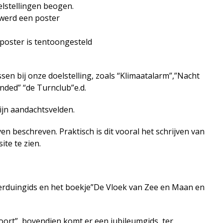
elstellingen beogen.
 werd een poster
poster is tentoongesteld
ssen bij onze doelstelling, zoals “Klimaatalarm”,”Nacht
nded” “de Turnclub”e.d.
ijn aandachtsvelden.
beschreven. Praktisch is dit vooral het schrijven van
ite te zien.
vierduingids en het boekje”De Vloek van Zee en Maan en
ort”, bovendien komt er een jubileumgids, ter