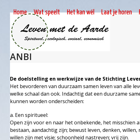
Skip
to
Home
Wat speelt
Het kan wél
Laat je horen
content
ANBI
De doelstelling en werkwijze van de Stichting Leve
Het bevorderen van duurzaam samen leven van alle lev
welke schaal dan ook. Indachtig dat een duurzame same
kunnen worden onderscheiden:
a. Een spiritueel:
Open zijn voor en naar het onbekende, het misschien al
bestaan, aandachtig zijn; bewust leven, denken, willen,
willen zijn met visie; schoonheid nastreven; vrij zijn.