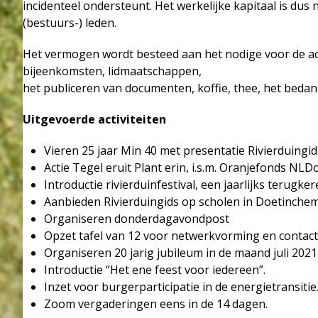
incidenteel ondersteunt. Het werkelijke kapitaal is dus 
(bestuurs-) leden.
Het vermogen wordt besteed aan het nodige voor de acti
bijeenkomsten, lidmaatschappen,
het publiceren van documenten, koffie, thee, het bedan
Uitgevoerde activiteiten
Vieren 25 jaar Min 40 met presentatie Rivierduingid
Actie Tegel eruit Plant erin, i.s.m. Oranjefonds NLD
Introductie rivierduinfestival, een jaarlijks terugker
Aanbieden Rivierduingids op scholen in Doetinchem
Organiseren donderdagavondpost
Opzet tafel van 12 voor netwerkvorming en conta
Organiseren 20 jarig jubileum in de maand juli 2021
Introductie “Het ene feest voor iedereen”.
Inzet voor burgerparticipatie in de energietransitie
Zoom vergaderingen eens in de 14 dagen.