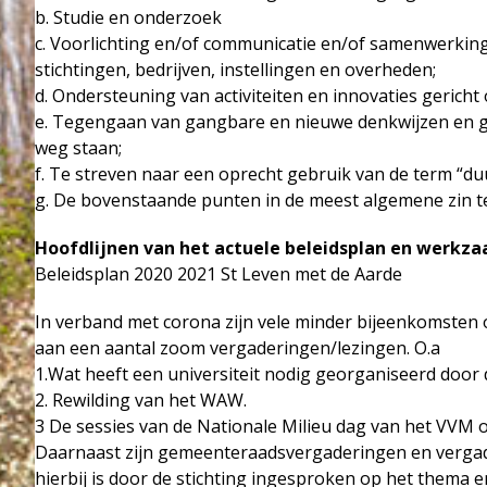
b. Studie en onderzoek
c. Voorlichting en/of communicatie en/of samenwerking 
stichtingen, bedrijven, instellingen en overheden;
d. Ondersteuning van activiteiten en innovaties gerich
e. Tegengaan van gangbare en nieuwe denkwijzen en g
weg staan;
f. Te streven naar een oprecht gebruik van de term “d
g. De bovenstaande punten in de meest algemene zin t
Hoofdlijnen van het actuele beleidsplan en werkz
Beleidsplan 2020 2021 St Leven met de Aarde
In verband met corona zijn vele minder bijeenkomsten 
aan een aantal zoom vergaderingen/lezingen. O.a
1.Wat heeft een universiteit nodig georganiseerd door
2. Rewilding van het WAW.
3 De sessies van de Nationale Milieu dag van het VVM o.a 
Daarnaast zijn gemeenteraadsvergaderingen en vergade
hierbij is door de stichting ingesproken op het thema 