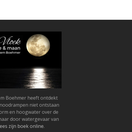
llem Boehmer heeft ontdekt
snoodrampen niet ontstaan
torm en hoogwater over de
 maar door watergevaar van
ees zijn boek online.