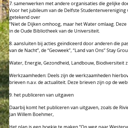
7. samenwerken met andere organisaties die gelijke do
Voor het jubileum van de Delfste Studentenvereniging
getekend over
“Niet de Dijken omhoog, maar het Water omlaag. Deze 
in de Oude Bibliotheek van de Universiteit.
8. aansluiten bij acties geïndiceerd door anderen die pa
van de Nacht”, de “Geoweek”, “Land van Ons” Stay Grou
Water, Energie, Gezondheid, Landbouw, Biodiversiteit z
Werkzaamheden: Deels zijn de werkzaamheden hierboven 
brieven n.a.v. de actualiteit. Deze brieven zijn op de webs
9. het publiceren van uitgaven
Daarbij komt het publiceren van uitgaven, zoals de Ri
Jan Willem Boehmer,
Het plan is een boekje te maken “Op weg naar Westervo