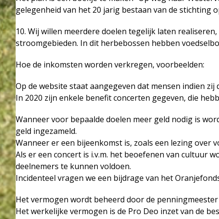
gelegenheid van het 20 jarig bestaan van de stichting op 1
10. Wij willen meerdere doelen tegelijk laten realisere
stroomgebieden. In dit herbebossen hebben voedselbos
Hoe de inkomsten worden verkregen, voorbeelden:
Op de website staat aangegeven dat mensen indien zij
In 2020 zijn enkele benefit concerten gegeven, die heb
Wanneer voor bepaalde doelen meer geld nodig is wordt
geld ingezameld.
Wanneer er een bijeenkomst is, zoals een lezing over v
Als er een concert is i.v.m. het beoefenen van cultuur
deelnemers te kunnen voldoen.
Incidenteel vragen we een bijdrage van het Oranjefonds
Het vermogen wordt beheerd door de penningmeester
Het werkelijke vermogen is de Pro Deo inzet van de be