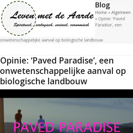
Blog
Open
Close
Skip
to
Home
»
Algemeen
mobile
mobile
content
»
Opinie: ‘Paved
menu
menu
Paradise’, een
onwetenschappelijke aanval op biologische landbouw
Opinie: ‘Paved Paradise’, een
onwetenschappelijke aanval op
biologische landbouw