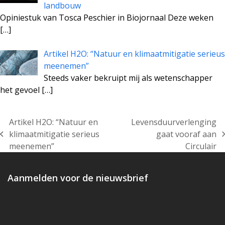
landbouw
Opiniestuk van Tosca Peschier in Biojornaal Deze weken
[…]
Artikel H2O: “Natuur en klimaatmitigatie serieus
meenemen”
Steeds vaker bekruipt mij als wetenschapper
het gevoel
[…]
Artikel H2O: “Natuur en
Levensduurverlenging
klimaatmitigatie serieus
gaat vooraf aan
previous
next
meenemen”
Circulair
post:
post:
Aanmelden voor de nieuwsbrief