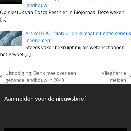
landbouw
Opiniestuk van Tosca Peschier in Biojornaal Deze weken
[…]
Artikel H2O: “Natuur en klimaatmitigatie serieus
meenemen”
Steeds vaker bekruipt mij als wetenschapper
het gevoel
[…]
Uitnodiging: Denk mee over een
Vliegherrie
previous
next
gezonde landbouw in 2040
melden
post:
post:
Aanmelden voor de nieuwsbrief