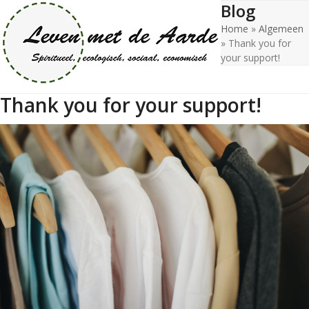
Blog
Open
Close
Skip
to
Home
»
Algemeen
mobile
mobile
content
»
Thank you for
menu
menu
your support!
Thank you for your support!