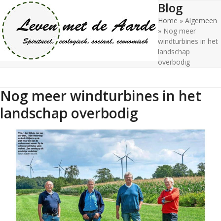
Blog
Open
Close
Skip
to
Home
»
Algemeen
mobile
mobile
content
»
Nog meer
menu
menu
windturbines in het
landschap
overbodig
Nog meer windturbines in het
landschap overbodig