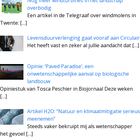
Nog meer windturbines in het landschap
overbodig
Een artikel in de Telegraaf over windmolens in
Twente:
[…]
Levensduurverlenging gaat vooraf aan Circulair
Het heeft vast en zeker al jullie aandacht dat
[…]
Opinie: ‘Paved Paradise’, een
onwetenschappelijke aanval op biologische
landbouw
Opiniestuk van Tosca Peschier in Biojornaal Deze weken
[…]
Artikel H2O: “Natuur en klimaatmitigatie serieus
meenemen”
Steeds vaker bekruipt mij als wetenschapper
het gevoel
[…]