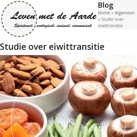
Blog
Open
Close
Skip
to
Home
»
Algemeen
mobile
mobile
content
»
Studie over
menu
menu
eiwittransitie
Studie over eiwittransitie