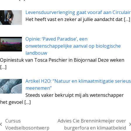
Levensduurverlenging gaat vooraf aan Circulair
Het heeft vast en zeker al jullie aandacht dat
[…]
Opinie: ‘Paved Paradise’, een
onwetenschappelijke aanval op biologische
landbouw
Opiniestuk van Tosca Peschier in Biojornaal Deze weken
[…]
Artikel H2O: “Natuur en klimaatmitigatie serieus
meenemen”
Steeds vaker bekruipt mij als wetenschapper
het gevoel
[…]
Cursus
Advies Cie Brenninkmeijer over
previous
next
Voedselbosontwerp
burgerfora en klimaatbeleid