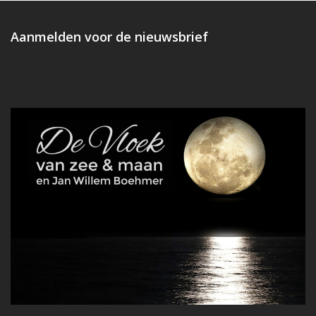
post:
post:
Aanmelden voor de nieuwsbrief