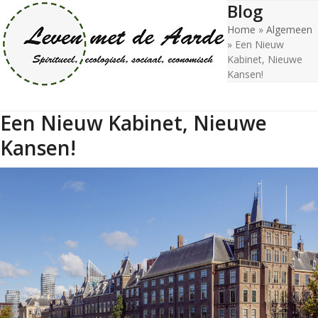
Blog
Open
Close
Skip
to
Home
»
Algemeen
mobile
mobile
content
»
Een Nieuw
menu
menu
Kabinet, Nieuwe
Kansen!
Een Nieuw Kabinet, Nieuwe
Kansen!