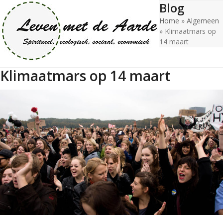
Blog
Open
Close
Skip
to
Home
»
Algemeen
mobile
mobile
content
»
Klimaatmars op
menu
menu
14 maart
Klimaatmars op 14 maart