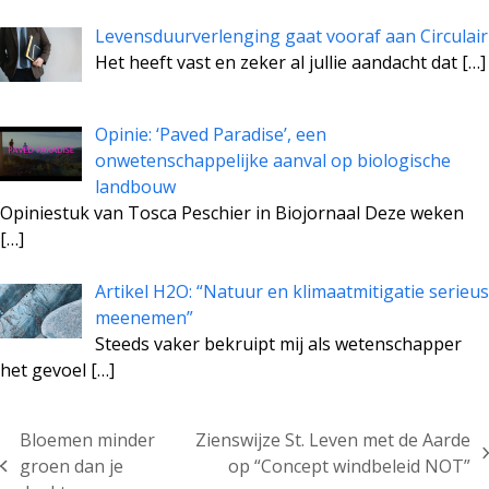
Levensduurverlenging gaat vooraf aan Circulair
Het heeft vast en zeker al jullie aandacht dat
[…]
Opinie: ‘Paved Paradise’, een
onwetenschappelijke aanval op biologische
landbouw
Opiniestuk van Tosca Peschier in Biojornaal Deze weken
[…]
Artikel H2O: “Natuur en klimaatmitigatie serieus
meenemen”
Steeds vaker bekruipt mij als wetenschapper
het gevoel
[…]
Bloemen minder
Zienswijze St. Leven met de Aarde
next
groen dan je
op “Concept windbeleid NOT”
previous