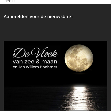
post:
denkt
post:
Aanmelden voor de nieuwsbrief