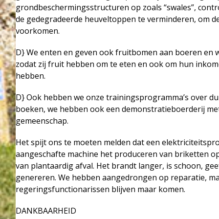
grondbeschermingsstructuren op zoals “swales”, cont
de gedegradeerde heuveltoppen te verminderen, om de 
voorkomen.
D} We enten en geven ook fruitbomen aan boeren en 
zodat zij fruit hebben om te eten en ook om hun inkom
hebben.
D} Ook hebben we onze trainingsprogramma’s over d
boeken, we hebben ook een demonstratieboerderij met 
gemeenschap.
Het spijt ons te moeten melden dat een elektriciteit
aangeschafte machine het produceren van briketten op
van plantaardig afval. Het brandt langer, is schoon, ge
genereren. We hebben aangedrongen op reparatie, maa
regeringsfunctionarissen blijven maar komen.
DANKBAARHEID