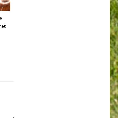
e
met