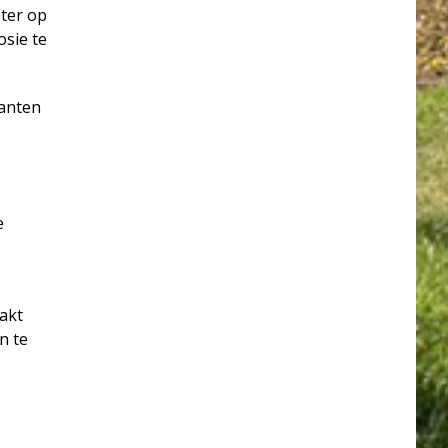
ter op
sie te
anten
e
akt
n te