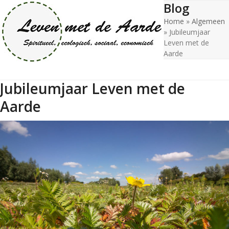
Blog
Open
Close
Skip
to
Home
»
Algemeen
mobile
mobile
content
»
Jubileumjaar
menu
menu
Leven met de
Aarde
Jubileumjaar Leven met de
Aarde