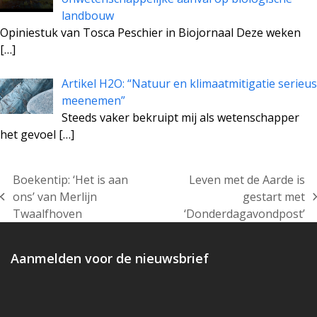
landbouw
Opiniestuk van Tosca Peschier in Biojornaal Deze weken
[…]
Artikel H2O: “Natuur en klimaatmitigatie serieus
meenemen”
Steeds vaker bekruipt mij als wetenschapper
het gevoel
[…]
Boekentip: ‘Het is aan
Leven met de Aarde is
ons’ van Merlijn
gestart met
previous
next
Twaalfhoven
‘Donderdagavondpost’
post:
post:
Aanmelden voor de nieuwsbrief