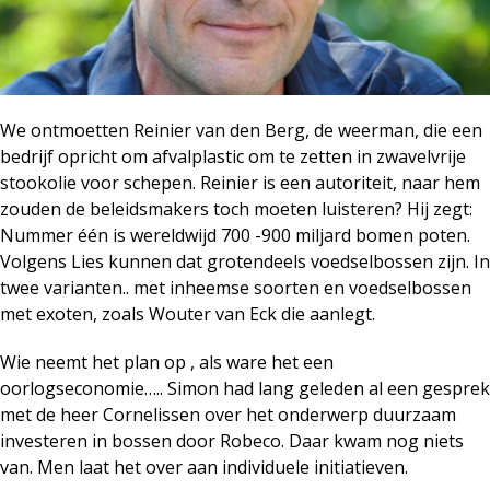
We ontmoetten Reinier van den Berg, de weerman, die een
bedrijf opricht om afvalplastic om te zetten in zwavelvrije
stookolie voor schepen. Reinier is een autoriteit, naar hem
zouden de beleidsmakers toch moeten luisteren? Hij zegt:
Nummer één is wereldwijd 700 -900 miljard bomen poten.
Volgens Lies kunnen dat grotendeels voedselbossen zijn. In
twee varianten.. met inheemse soorten en voedselbossen
met exoten, zoals Wouter van Eck die aanlegt.
Wie neemt het plan op , als ware het een
oorlogseconomie….. Simon had lang geleden al een gesprek
met de heer Cornelissen over het onderwerp duurzaam
investeren in bossen door Robeco. Daar kwam nog niets
van. Men laat het over aan individuele initiatieven.