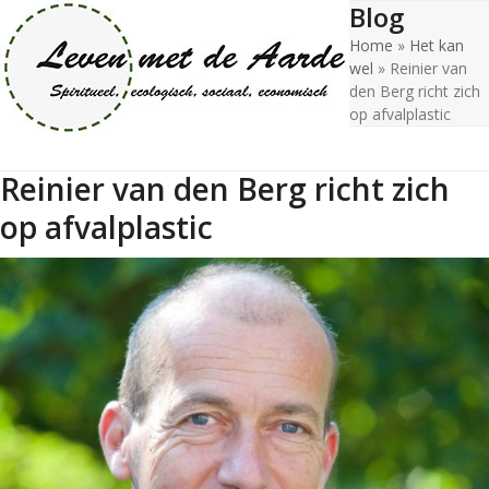
Blog
Open
Close
Skip
to
Home
»
Het kan
mobile
mobile
content
wel
»
Reinier van
menu
menu
den Berg richt zich
op afvalplastic
Reinier van den Berg richt zich
op afvalplastic