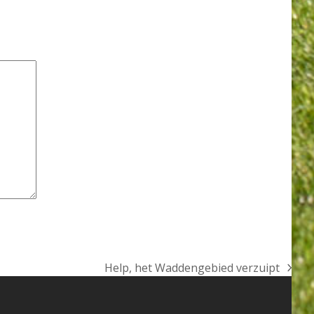
Help, het Waddengebied verzuipt
next
post: