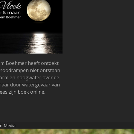
llem Boehmer heeft ontdekt
snoodrampen niet ontstaan
torm en hoogwater over de
 maar door watergevaar van
ees zijn boek online.
on Media