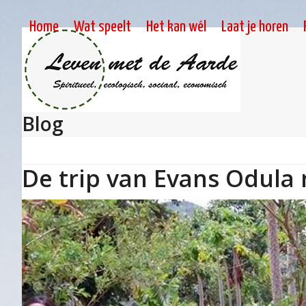
Skip
to
Home
Wat speelt
Het kan wél
Laat je horen
content
Blog
De trip van Evans Odula