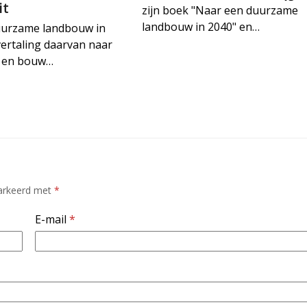
it
zijn boek "Naar een duurzame
landbouw in 2040" en…
uurzame landbouw in
vertaling daarvan naar
ie en bouw…
markeerd met
*
E-mail
*