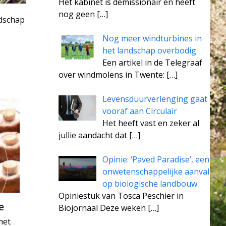
Het kabinet is demissionair en heeft
nog geen
[…]
ndschap
Nog meer windturbines in
het landschap overbodig
Een artikel in de Telegraaf
over windmolens in Twente:
[…]
Levensduurverlenging gaat
vooraf aan Circulair
Het heeft vast en zeker al
jullie aandacht dat
[…]
Opinie: ‘Paved Paradise’, een
onwetenschappelijke aanval
op biologische landbouw
Opiniestuk van Tosca Peschier in
e
Biojornaal Deze weken
[…]
met