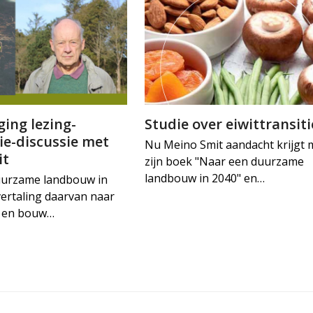
ing lezing-
Studie over eiwittransiti
ie-discussie met
Nu Meino Smit aandacht krijgt 
it
zijn boek "Naar een duurzame
landbouw in 2040" en…
uurzame landbouw in
vertaling daarvan naar
ie en bouw…