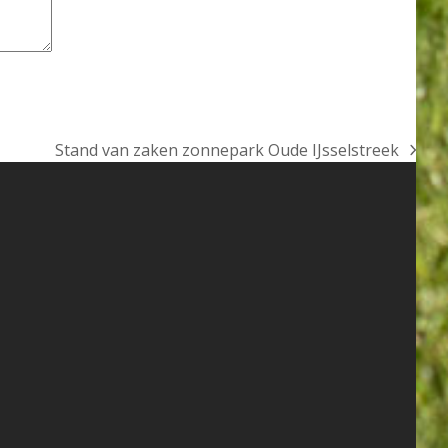
Stand van zaken zonnepark Oude IJsselstreek
next
post: