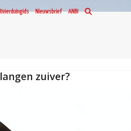
Rivierduingids
Nieuwsbrief
ANBI
langen zuiver?