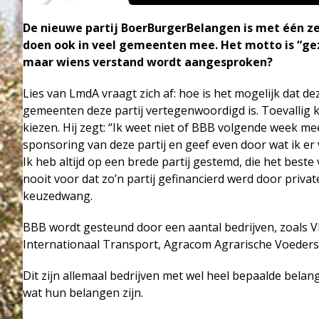
De nieuwe partij BoerBurgerBelangen is met één z
doen ook in veel gemeenten mee. Het motto is “gezo
maar wiens verstand wordt aangesproken?
Lies van LmdA vraagt zich af: hoe is het mogelijk dat d
gemeenten deze partij vertegenwoordigd is. Toevallig k
kiezen. Hij zegt: “Ik weet niet of BBB volgende week m
sponsoring van deze partij en geef even door wat ik er 
Ik heb altijd op een brede partij gestemd, die het best
nooit voor dat zo’n partij gefinancierd werd door pri
keuzedwang.
BBB wordt gesteund door een aantal bedrijven, zoals 
Internationaal Transport, Agracom Agrarische Voeders
Dit zijn allemaal bedrijven met wel heel bepaalde belan
wat hun belangen zijn.