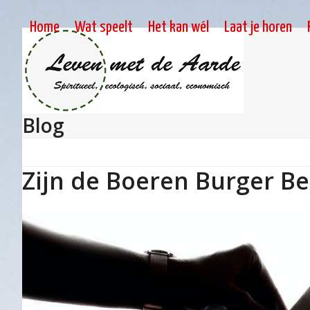
Skip
to
Home
Wat speelt
Het kan wél
Laat je horen
content
Blog
Zijn de Boeren Burger Be