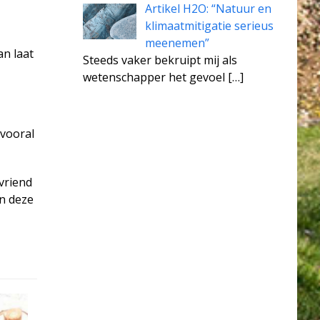
Artikel H2O: “Natuur en
klimaatmitigatie serieus
meenemen”
an laat
Steeds vaker bekruipt mij als
wetenschapper het gevoel
[…]
 vooral
vriend
in deze