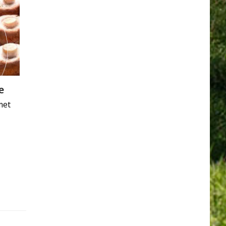
e
met