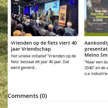
Vrienden op de fiets viert 40
Aankondig
jaar Vriendschap
presentat
Meino Sm
Het unieke initiatief 'Vrienden op de
fiets' bestaat dit jaar 40 jaar. Dat
“Naar een d
werd gevierd…
2040” en de 
o.a. industr
Comments (0)