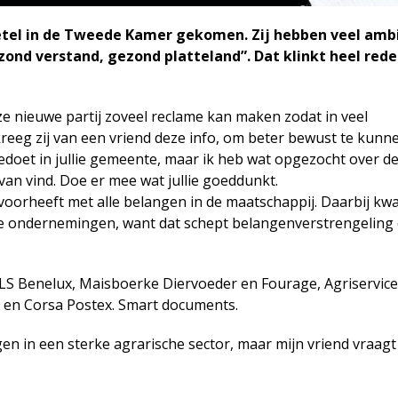
etel in de Tweede Kamer gekomen. Zij hebben veel ambi
nd verstand, gezond platteland”. Dat klinkt heel redel
eze nieuwe partij zoveel reclame kan maken zodat in veel
reeg zij van een vriend deze info, om beter bewust te kunn
eedoet in jullie gemeente, maar ik heb wat opgezocht over d
van vind. Doe er mee wat jullie goeddunkt.
e voorheeft met alle belangen in de maatschappij. Daarbij kw
vate ondernemingen, want dat schept belangenverstrengeling
VLS Benelux, Maisboerke Diervoeder en Fourage, Agriservice
 en Corsa Postex. Smart documents.
gen in een sterke agrarische sector, maar mijn vriend vraagt 