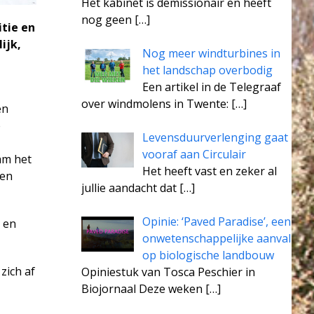
Het kabinet is demissionair en heeft
nog geen
[…]
tie en
ijk,
Nog meer windturbines in
het landschap overbodig
Een artikel in de Telegraaf
over windmolens in Twente:
[…]
en
e
Levensduurverlenging gaat
vooraf aan Circulair
am het
Het heeft vast en zeker al
 en
jullie aandacht dat
[…]
Opinie: ‘Paved Paradise’, een
 en
onwetenschappelijke aanval
op biologische landbouw
zich af
Opiniestuk van Tosca Peschier in
Biojornaal Deze weken
[…]