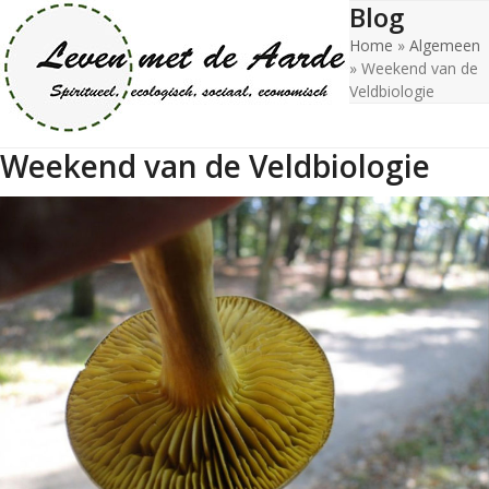
Blog
Open
Close
Skip
to
Home
»
Algemeen
mobile
mobile
content
»
Weekend van de
menu
menu
Veldbiologie
Weekend van de Veldbiologie