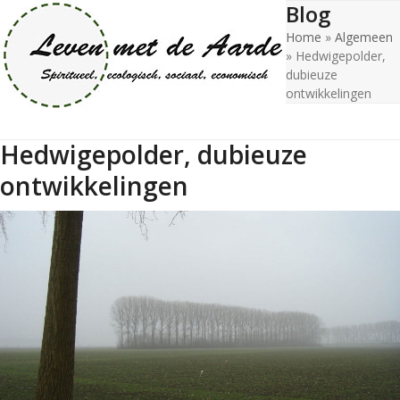
Blog
Open
Close
Skip
to
Home
»
Algemeen
mobile
mobile
content
»
Hedwigepolder,
menu
menu
dubieuze
ontwikkelingen
Hedwigepolder, dubieuze
ontwikkelingen