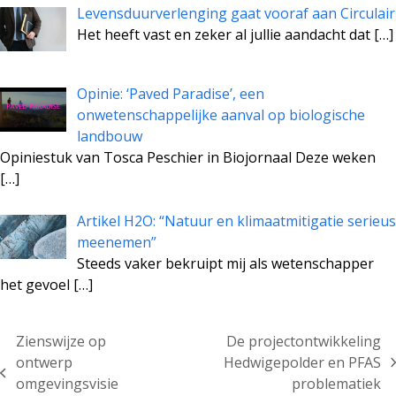
Levensduurverlenging gaat vooraf aan Circulair
Het heeft vast en zeker al jullie aandacht dat
[…]
Opinie: ‘Paved Paradise’, een
onwetenschappelijke aanval op biologische
landbouw
Opiniestuk van Tosca Peschier in Biojornaal Deze weken
[…]
Artikel H2O: “Natuur en klimaatmitigatie serieus
meenemen”
Steeds vaker bekruipt mij als wetenschapper
het gevoel
[…]
Zienswijze op
De projectontwikkeling
ontwerp
Hedwigepolder en PFAS
next
previous
omgevingsvisie
problematiek
post: