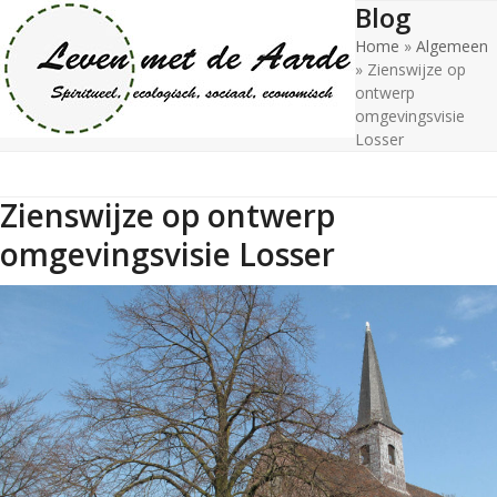
Blog
Open
Close
Skip
to
Home
»
Algemeen
mobile
mobile
content
»
Zienswijze op
menu
menu
ontwerp
omgevingsvisie
Losser
Zienswijze op ontwerp
omgevingsvisie Losser