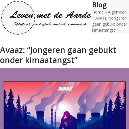
Blog
Open
Close
Skip
to
Home
»
Algemeen
mobile
mobile
content
»
Avaaz: “Jongeren
menu
menu
gaan gebukt onder
kimaatangst”
Avaaz: “Jongeren gaan gebukt
onder kimaatangst”