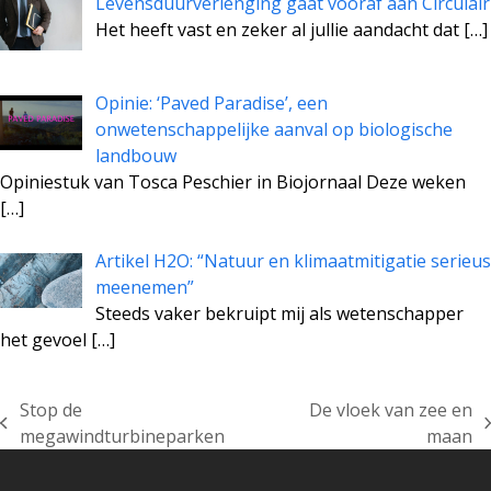
Levensduurverlenging gaat vooraf aan Circulair
Het heeft vast en zeker al jullie aandacht dat
[…]
Opinie: ‘Paved Paradise’, een
onwetenschappelijke aanval op biologische
landbouw
Opiniestuk van Tosca Peschier in Biojornaal Deze weken
[…]
Artikel H2O: “Natuur en klimaatmitigatie serieus
meenemen”
Steeds vaker bekruipt mij als wetenschapper
het gevoel
[…]
Stop de
De vloek van zee en
previous
next
megawindturbineparken
maan
post:
post: