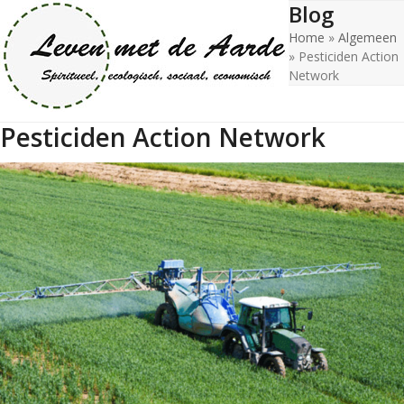
Blog
Open
Close
Skip
to
Home
»
Algemeen
mobile
mobile
content
»
Pesticiden Action
menu
menu
Network
Pesticiden Action Network