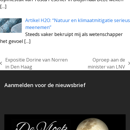
[…]
Artikel H2O: “Natuur en klimaatmitigatie serieus
meenemen”
Steeds vaker bekruipt mij als wetenschapper
het gevoel
[…]
Expositie Dorine van Norren
Oproep aan de
previous
next
in Den Haag
minister van LNV
post:
post:
Aanmelden voor de nieuwsbrief