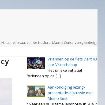
»
Natuurreservaat van de Nashulai Maasai Conservancy bedreigd
ncy
Vrienden op de fiets viert 40
jaar Vriendschap
Het unieke initiatief
‘Vrienden op de
[…]
Aankondiging lezing-
presentatie-discussie met
Meino Smit
“Naar een duurzame landbouw in 2040”