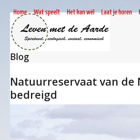
Skip
to
Home
Wat speelt
Het kan wél
Laat je horen
content
Blog
Natuurreservaat van de 
bedreigd