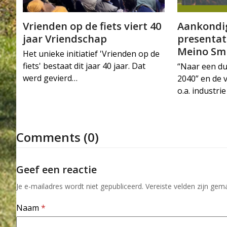
Vrienden op de fiets viert 40
Aankondig
jaar Vriendschap
presentat
Meino Sm
Het unieke initiatief 'Vrienden op de
fiets' bestaat dit jaar 40 jaar. Dat
“Naar een d
werd gevierd…
2040” en de 
o.a. industr
Comments (0)
Geef een reactie
Je e-mailadres wordt niet gepubliceerd.
Vereiste velden zijn ge
Naam
*