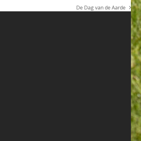
De Dag van de Aarde
next
post: