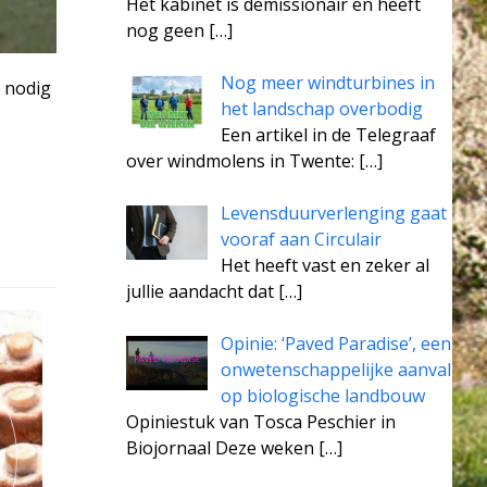
Het kabinet is demissionair en heeft
nog geen
[…]
Nog meer windturbines in
 nodig
het landschap overbodig
Een artikel in de Telegraaf
over windmolens in Twente:
[…]
Levensduurverlenging gaat
vooraf aan Circulair
Het heeft vast en zeker al
jullie aandacht dat
[…]
Opinie: ‘Paved Paradise’, een
onwetenschappelijke aanval
op biologische landbouw
Opiniestuk van Tosca Peschier in
Biojornaal Deze weken
[…]