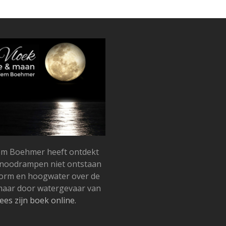
llem Boehmer heeft ontdekt
snoodrampen niet ontstaan
torm en hoogwater over de
 maar door watergevaar van
ees zijn boek online.