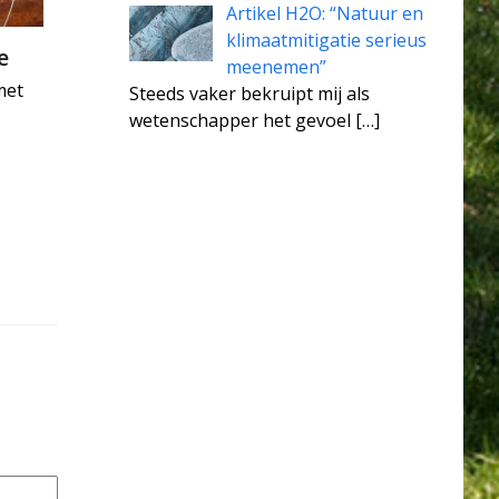
Artikel H2O: “Natuur en
klimaatmitigatie serieus
e
meenemen”
met
Steeds vaker bekruipt mij als
wetenschapper het gevoel
[…]