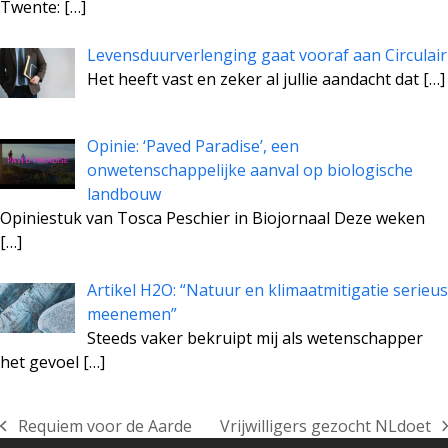
Twente:
[…]
Levensduurverlenging gaat vooraf aan Circulair
Het heeft vast en zeker al jullie aandacht dat
[…]
Opinie: ‘Paved Paradise’, een
onwetenschappelijke aanval op biologische
landbouw
Opiniestuk van Tosca Peschier in Biojornaal Deze weken
[…]
Artikel H2O: “Natuur en klimaatmitigatie serieus
meenemen”
Steeds vaker bekruipt mij als wetenschapper
het gevoel
[…]
Requiem voor de Aarde
Vrijwilligers gezocht NLdoet
previous
next