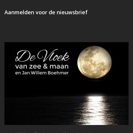
post:
post:
Aanmelden voor de nieuwsbrief