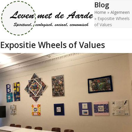
Blog
Open
Close
Skip
to
Home
»
Algemeen
mobile
mobile
content
»
Expositie Wheels
menu
menu
of Values
Expositie Wheels of Values