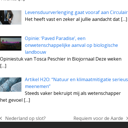
Levensduurverlenging gaat vooraf aan Circulair
Het heeft vast en zeker al jullie aandacht dat
[…]
Opinie: ‘Paved Paradise’, een
onwetenschappelijke aanval op biologische
landbouw
Opiniestuk van Tosca Peschier in Biojornaal Deze weken
[…]
Artikel H2O: “Natuur en klimaatmitigatie serieus
meenemen”
Steeds vaker bekruipt mij als wetenschapper
het gevoel
[…]
Nederland op slot?
Requiem voor de Aarde
previous
next