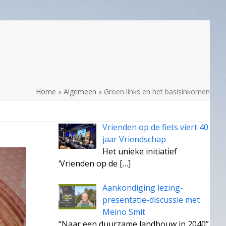
Home
»
Algemeen
»
Groen links en het basisinkomen
Vrienden op de fiets viert 40
jaar Vriendschap
Het unieke initiatief
‘Vrienden op de
[…]
Aankondiging lezing-
presentatie-discussie met
Meino Smit
“Naar een duurzame landbouw in 2040”