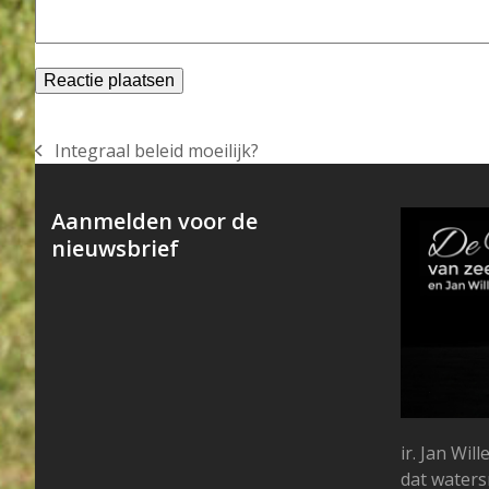
Integraal beleid moeilijk?
previous
post:
Aanmelden voor de
nieuwsbrief
ir. Jan Wi
dat water