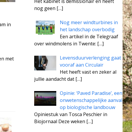
Het kabinet is demissionair en heeft
nog geen
[…]
Nog meer windturbines in
am in
het landschap overbodig
Een artikel in de Telegraaf
over windmolens in Twente:
[…]
Levensduurverlenging gaat
en met
vooraf aan Circulair
Het heeft vast en zeker al
jullie aandacht dat
[…]
Opinie: ‘Paved Paradise’, een
onwetenschappelijke aanval
op biologische landbouw
Opiniestuk van Tosca Peschier in
Biojornaal Deze weken
[…]