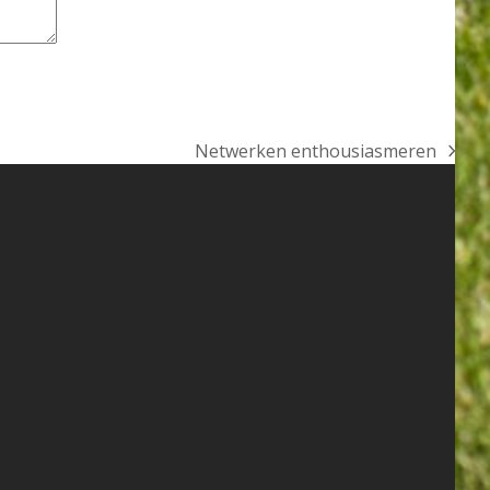
Netwerken enthousiasmeren
next
post: