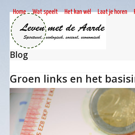
Skip
to
Home
Wat speelt
Het kan wél
Laat je horen
content
Blog
Groen links en het basi