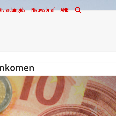
Rivierduingids
Nieuwsbrief
ANBI
sinkomen