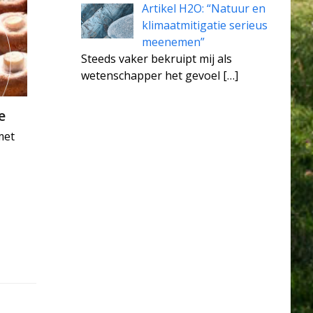
Artikel H2O: “Natuur en
klimaatmitigatie serieus
meenemen”
Steeds vaker bekruipt mij als
wetenschapper het gevoel
[…]
e
met