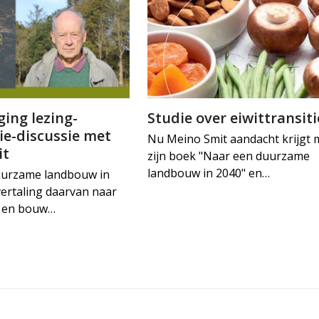
ing lezing-
Studie over eiwittransiti
ie-discussie met
Nu Meino Smit aandacht krijgt 
it
zijn boek "Naar een duurzame
landbouw in 2040" en…
uurzame landbouw in
vertaling daarvan naar
ie en bouw…