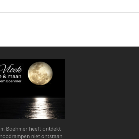
llem Boehmer heeft ontdekt
snoodrampen niet ontstaan