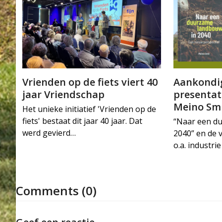
Vrienden op de fiets viert 40
Aankondig
jaar Vriendschap
presentat
Meino Sm
Het unieke initiatief 'Vrienden op de
fiets' bestaat dit jaar 40 jaar. Dat
“Naar een d
werd gevierd…
2040” en de 
o.a. industr
Comments (0)