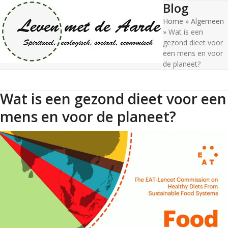
Blog
Open
Close
Skip
to
Home
»
Algemeen
mobile
mobile
content
»
Wat is een
menu
menu
gezond dieet voor
een mens en voor
de planeet?
Wat is een gezond dieet voor een
mens en voor de planeet?