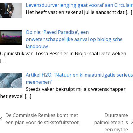
Levensduurverlenging gaat vooraf aan Circulair
Het heeft vast en zeker al jullie aandacht dat
[…]
Opinie: ‘Paved Paradise’, een
onwetenschappelijke aanval op biologische
landbouw
Opiniestuk van Tosca Peschier in Biojornaal Deze weken
[…]
Artikel H2O: “Natuur en klimaatmitigatie serieus
meenemen”
Steeds vaker bekruipt mij als wetenschapper
het gevoel
[…]
De Commissie Remkes komt met
Duurzame
previous
een plan voor de stikstofuitstoot
palmolieteelt is
next
post:
een mythe
post: