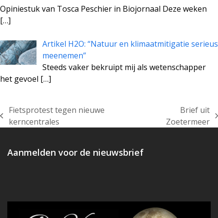
Opiniestuk van Tosca Peschier in Biojornaal Deze weken
[…]
Artikel H2O: “Natuur en klimaatmitigatie serieus
meenemen”
Steeds vaker bekruipt mij als wetenschapper
het gevoel
[…]
Fietsprotest tegen nieuwe
Brief uit
previous
next
kerncentrales
Zoetermeer
post:
post:
Aanmelden voor de nieuwsbrief