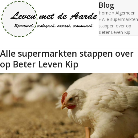
Blog
Open
Close
Skip
to
Home
»
Algemeen
mobile
mobile
content
»
Alle supermarkten
menu
menu
stappen over op
Beter Leven Kip
Alle supermarkten stappen over
op Beter Leven Kip