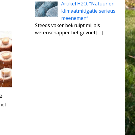
Artikel H2O: “Natuur en
klimaatmitigatie serieus
meenemen”
Steeds vaker bekruipt mij als
wetenschapper het gevoel
[…]
e
met