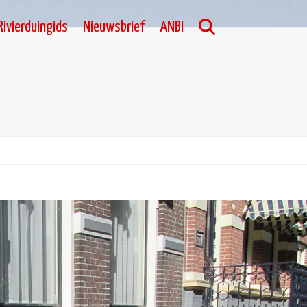
Rivierduingids
Nieuwsbrief
ANBI