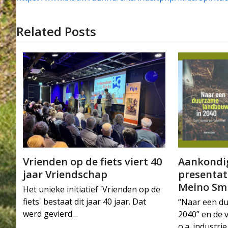
Related Posts
Vrienden op de fiets viert 40
Aankondig
jaar Vriendschap
presentat
Meino Sm
Het unieke initiatief 'Vrienden op de
fiets' bestaat dit jaar 40 jaar. Dat
“Naar een d
werd gevierd…
2040” en de 
o.a. industr