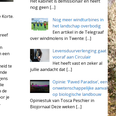
Het kabinet is demissionair en heeft
nog geen
[…]
 Korte.
Nog meer windturbines in
het landschap overbodig
Een artikel in de Telegraaf
hreef
over windmolens in Twente:
[…]
en
Levensduurverlenging gaat
en een
vooraf aan Circulair
Het heeft vast en zeker al
eid te
jullie aandacht dat
[…]
ende
gens
Opinie: ‘Paved Paradise’, een
ie
onwetenschappelijke aanval
p de
op biologische landbouw
or je
Opiniestuk van Tosca Peschier in
.
Biojornaal Deze weken
[…]