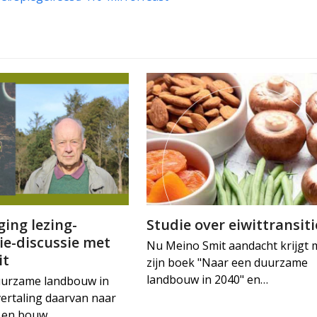
ing lezing-
Studie over eiwittransiti
ie-discussie met
Nu Meino Smit aandacht krijgt 
it
zijn boek "Naar een duurzame
landbouw in 2040" en…
uurzame landbouw in
vertaling daarvan naar
ie en bouw…