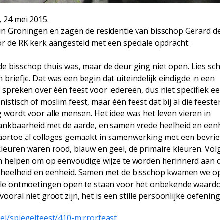
, 24 mei 2015.
 in Groningen en zagen de residentie van bisschop Gerard de
r de RK kerk aangesteld met een speciale opdracht:
 de bisschop thuis was, maar de deur ging niet open. Lies sc
 briefje. Dat was een begin dat uiteindelijk eindigde in een
spreken over één feest voor iedereen, dus niet specifiek e
anistisch of moslim feest, maar één feest dat bij al die feest
 wordt voor alle mensen. Het idee was het leven vieren in
dankbaarheid met de aarde, en samen vrede heelheid en eenh
artoe al collages gemaakt in samenwerking met een bevri
leuren waren rood, blauw en geel, de primaire kleuren. Vol
 helpen om op eenvoudige wijze te worden herinnerd aan d
 heelheid en eenheid. Samen met de bisschop kwamen we o
alle ontmoetingen open te staan voor het onbekende waardo
ooral niet groot zijn, het is een stille persoonlijke oefening
el/spiegelfeest/410-mirrorfeast