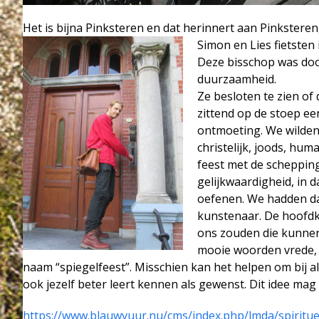
Het is bijna Pinksteren en dat herinnert aan Pinksteren
Simon en Lies fietsten
Deze bisschop was doo
duurzaamheid.
Ze besloten te zien of
zittend op de stoep een
ontmoeting. We wilden 
christelijk, joods, hum
feest met de schepping
gelijkwaardigheid, in 
oefenen. We hadden da
kunstenaar. De hoofdk
ons zouden die kunnen
mooie woorden vrede,
naam “spiegelfeest”. Misschien kan het helpen om bij 
ook jezelf beter leert kennen als gewenst. Dit idee mag v
https://www.blauwvuur.nu/cms/index.php/lmda/spiritue