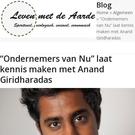
Blog
Open
Close
Skip
to
Home
»
Algemeen
mobile
mobile
content
»
“Ondernemers
menu
menu
van Nu” laat kennis
maken met Anand
Giridharadas
“Ondernemers van Nu” laat
kennis maken met Anand
Giridharadas