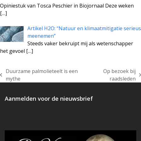
Opiniestuk van Tosca Peschier in Biojornaal Deze weken
[…]
Artikel H2O: “Natuur en klimaatmitigatie serieus
meenemen”
Steeds vaker bekruipt mij als wetenschapper
het gevoel
[…]
Duurzame palmolieteelt is een
Op bezoek bij
previous
next
mythe
raadsleden
post:
post:
Aanmelden voor de nieuwsbrief