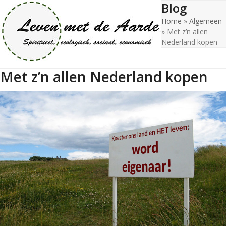
Blog
Open
Close
Skip
to
Home
»
Algemeen
mobile
mobile
content
»
Met z’n allen
menu
menu
Nederland kopen
Met z’n allen Nederland kopen